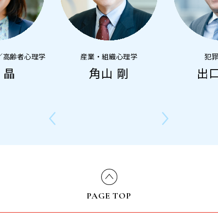
／高齢者心理学
産業・組織心理学
犯
 晶
角山 剛
出口
PAGE TOP