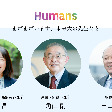
まだまだいます、未来大の先生たち
／高齢者心理学
産業・組織心理学
犯
 晶
角山 剛
出口